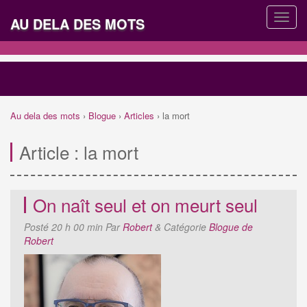
AU DELA DES MOTS
Au dela des mots
›
Blogue
›
Articles
›
la mort
Article :
la mort
On naît seul et on meurt seul
Posté
20 h 00 min
Par
Robert
&
Catégorie
Blogue de
Robert