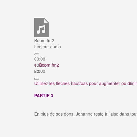
Boom fm2
Lecteur audio
00:00
00:00
1. Boom fm2
00:00
2:58
Utilisez les flèches haut/bas pour augmenter ou dimi
PARTIE 3
En plus de ses dons, Johanne reste à l’aise dans tout