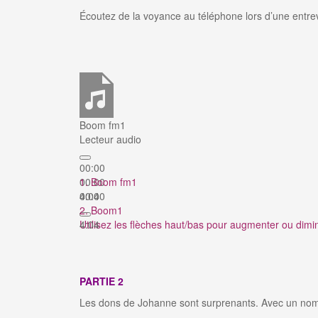
Écoutez de la voyance au téléphone lors d’une entr
Boom fm1
Lecteur audio
00:00
00:00
1. Boom fm1
00:00
4:04
2. Boom1
Utilisez les flèches haut/bas pour augmenter ou dimi
4:04
PARTIE 2
Les dons de Johanne sont surprenants. Avec un nom e