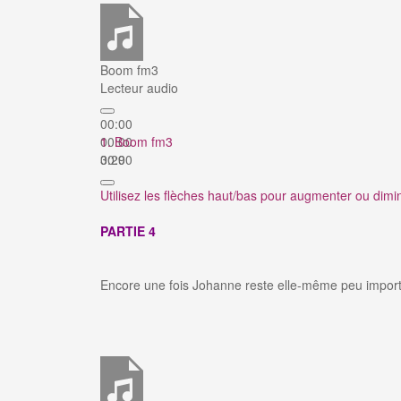
Boom fm3
Lecteur audio
00:00
00:00
1. Boom fm3
00:00
3:29
Utilisez les flèches haut/bas pour augmenter ou dimi
PARTIE 4
Encore une fois Johanne reste elle-même peu importe 