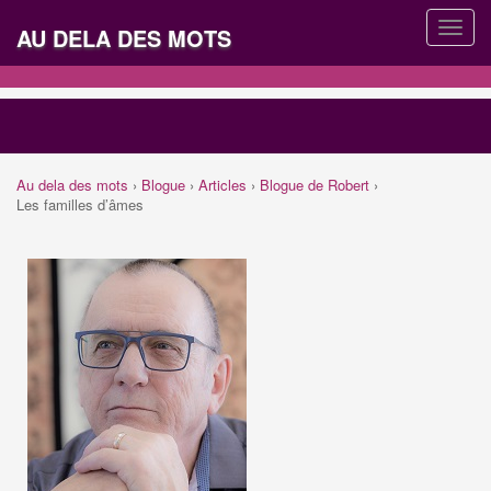
AU DELA DES MOTS
Au dela des mots
›
Blogue
›
Articles
›
Blogue de Robert
›
Les familles d’âmes