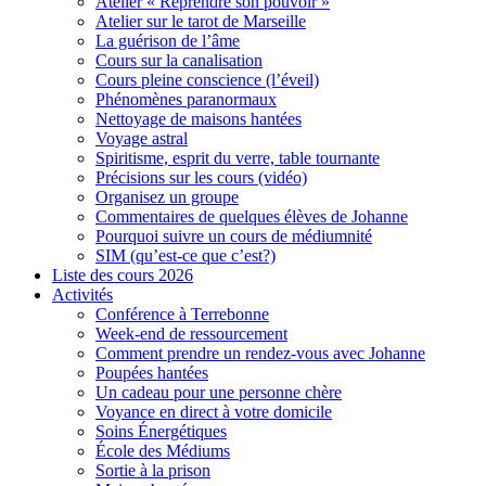
Atelier « Reprendre son pouvoir »
Atelier sur le tarot de Marseille
La guérison de l’âme
Cours sur la canalisation
Cours pleine conscience (l’éveil)
Phénomènes paranormaux
Nettoyage de maisons hantées
Voyage astral
Spiritisme, esprit du verre, table tournante
Précisions sur les cours (vidéo)
Organisez un groupe
Commentaires de quelques élèves de Johanne
Pourquoi suivre un cours de médiumnité
SIM (qu’est-ce que c’est?)
Liste des cours 2026
Activités
Conférence à Terrebonne
Week-end de ressourcement
Comment prendre un rendez-vous avec Johanne
Poupées hantées
Un cadeau pour une personne chère
Voyance en direct à votre domicile
Soins Énergétiques
École des Médiums
Sortie à la prison