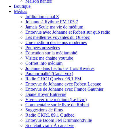
Maison hantée
Boutique
Médias
Infiltration canal Z
Johanne à Rythme FM 105,7
Jamais Seule ma vie de médium
Entrevue avec Johanne et Robert sur qub radio
Les meilleures voyantes du Québec
Une médium des temps modernes
Poupées possédées
Éducation sur la médiumnité
Visitez ma chaine youtube
Coffret info médium
Johanne dans l’écho de Trois-Rivières
Paranormalité (Canal vox)
Radio CHOI Québec 98,1 FM
Entrevue de Johanne avec Robert Lepage
Entrevue de Johanne avec France Gauthier
Diane Boyer Entrevue
Vivre avec une médium (Le livre)
Commentaire sur le livre de Robert
Suggestions de films
Radio CKRL 89,1 Québec
Entrevue Boom FM Drummondville
Si c’était vrai ? À canal vie