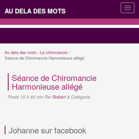
AU DELA DES MOTS
Au dela des mots
›
La chiromancie
›
Séance de Chiromancie Harmonieuse allégé
Séance de Chiromancie
Harmonieuse allégé
Posté
15 h 45 min
Par
Robert
&
Catégorie
Johanne sur facebook