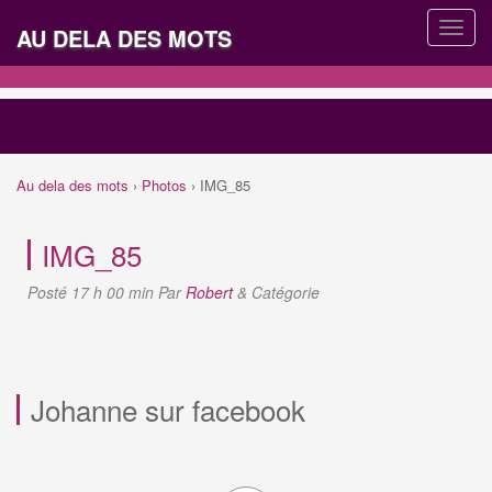
AU DELA DES MOTS
Au dela des mots
›
Photos
›
IMG_85
IMG_85
Posté
17 h 00 min
Par
Robert
&
Catégorie
Johanne sur facebook