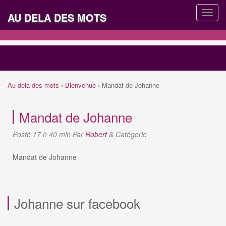
AU DELA DES MOTS
Au dela des mots
›
Bienvenue
›
Mandat de Johanne
Mandat de Johanne
Posté
17 h 40 min
Par
Robert
&
Catégorie
Mandat de Johanne
Johanne sur facebook