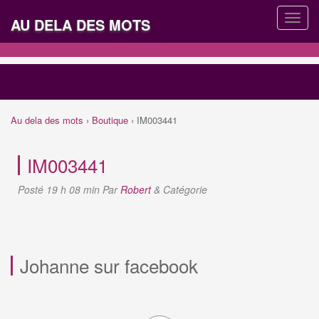
AU DELA DES MOTS
Au dela des mots
›
Boutique
›
IM003441
IM003441
Posté
19 h 08 min
Par
Robert
&
Catégorie
Johanne sur facebook